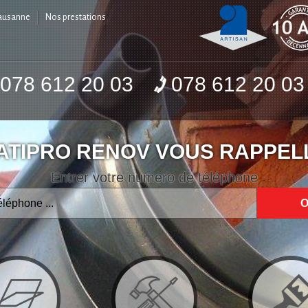
Lausanne
Nos prestations
078 612 20 03
078 612 20 03
ATIPRO RENOV VOUS RAPPEL
Entrer votre numero de téléphone