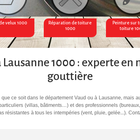
de velux 1000
Réparation de toiture
Peinture sur t
1000
toiture 1
 Lausanne 1000 : experte en 
gouttière
res, que ce soit dans le département Vaud ou à Lausanne, mais a
articuliers (villas, bâtiments…) et des professionnels (burea
as résistantes à tous les intempéries (vent, pluie, gelée...). C